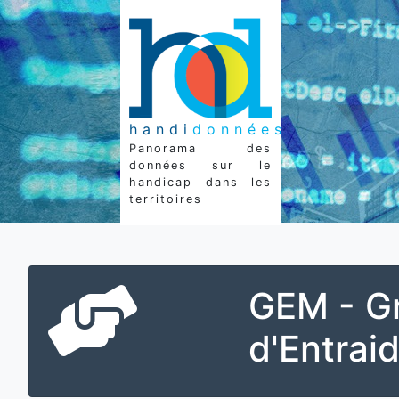
handi
données
Panorama des
données sur le
handicap dans les
territoires
GEM - G
d'Entrai